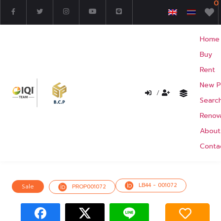
0
Home
Buy
Rent
New P
/
Searc
Renov
About
Conta
LB44 - 001072
Sale
PROP001072
test