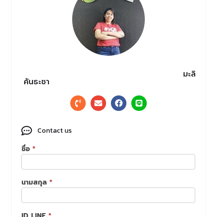
มะลิ
คันธะชา
Contact us
ชื่อ
*
Leads
นามสกุล
*
ID LINE
*