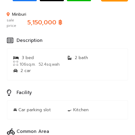
Minburi
sale
5,150,000 ฿
price
Description
3 bed
2 bath
106sq.m.
52.4sq.wah
2 car
Facility
🚘︎ Car parking slot
🍳︎ Kitchen
Common Area