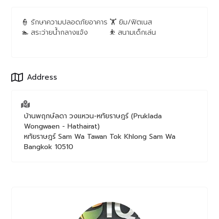
👮︎ รักษาความปลอดภัยอาคาร
🏋︎ ยิม/ฟิตเนส
🏊︎ สระว่ายน้ำกลางแจ้ง
⛹︎ สนามเด็กเล่น
Address
บ้านพฤกษ์ลดา วงแหวน-หทัยราษฎร์ (Pruklada
Wongwaen - Hathairat)
หทัยราษฎร์
Sam Wa Tawan Tok
Khlong Sam Wa
Bangkok
10510