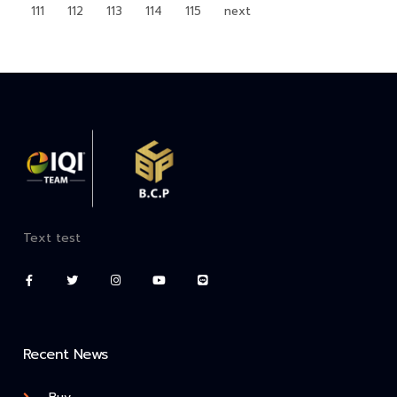
111
112
113
114
115
next
Text test
Recent News